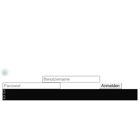
Reitsport Galerie
Diese Seite ist nicht mehr verfügbar
2016 - 2022
Reitsport Galerie · Laura Kakuschke · 0173 6225905 ·
info@reitsport-galerie.com
Benutzeranmeldung
Passwort vergessen