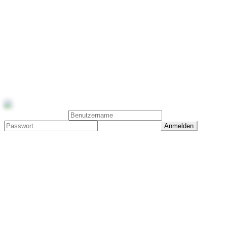
Reitsport Galerie
Diese Seite ist nicht mehr verfügbar
2016 - 2022
Reitsport Galerie · Laura Kakuschke · 0173 6225905 ·
info@reitsport-galerie.com
Benutzeranmeldung
Passwort vergessen