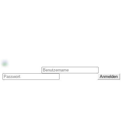
Reitsport Galerie
Diese Seite ist nicht mehr verfügbar
2016 - 2022
Reitsport Galerie · Laura Kakuschke · 0173 6225905 ·
info@reitsport-galerie.com
Benutzeranmeldung
Passwort vergessen