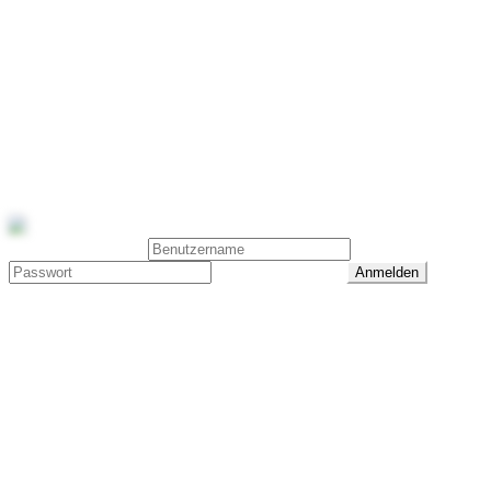
Reitsport Galerie
Diese Seite ist nicht mehr verfügbar
2016 - 2022
Reitsport Galerie · Laura Kakuschke · 0173 6225905 ·
info@reitsport-galerie.com
Benutzeranmeldung
Passwort vergessen