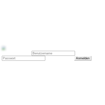
Reitsport Galerie
Diese Seite ist nicht mehr verfügbar
2016 - 2022
Reitsport Galerie · Laura Kakuschke · 0173 6225905 ·
info@reitsport-galerie.com
Benutzeranmeldung
Passwort vergessen